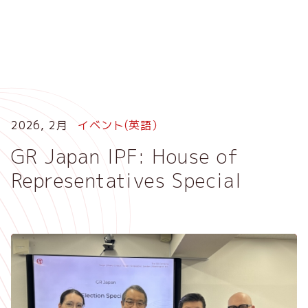
メ
イ
ン
コ
ン
テ
ン
ツ
2026, 2月
イベント(英語）
に
GR Japan IPF: House of
移
動
Representatives Special