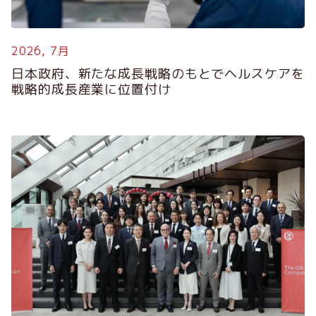
2026, 7月
2
日本政府、新たな成長戦略のもとでヘルスケアを
戦略的成長産業に位置付け